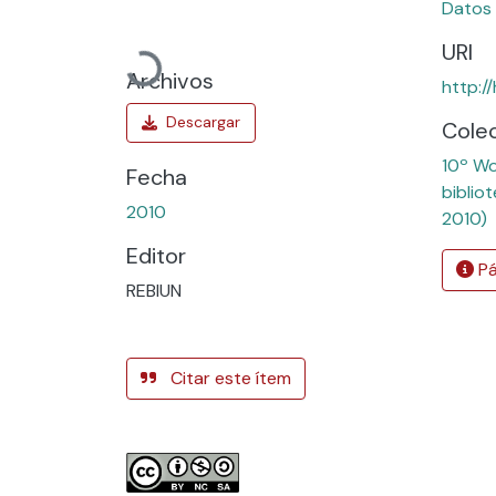
Datos 
Cargando...
URI
Archivos
http:/
Cole
10º Wo
Fecha
biblio
2010
2010)
Editor
Pá
REBIUN
Citar este ítem