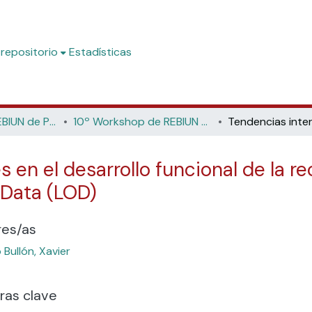
 repositorio
Estadísticas
Workshop de REBIUN de Proyectos Digitales
10º Workshop de REBIUN de Proyectos Digitales: Diez años de proyectos digitales: Cambian las bibliotecas, cambian los profesionales (Universitat de València i Universitat Politècnica de València, 2010)
 en el desarrollo funcional de la r
 Data (LOD)
res/as
 Bullón, Xavier
ras clave