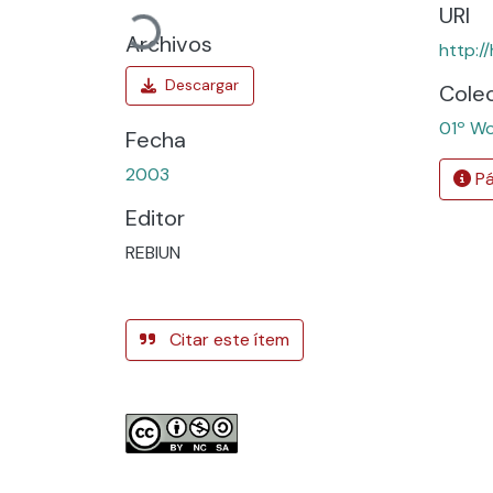
Cargando...
URI
Archivos
http:/
Cole
01º Wo
Fecha
2003
Pá
Editor
REBIUN
Citar este ítem