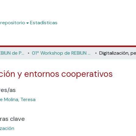
 repositorio
Estadísticas
Workshop de REBIUN de Proyectos Digitales
01º Workshop de REBIUN de Proyectos Digitales. (Universidad Politécnica de Cataluña. 2002)
ación y entornos cooperativos
res/as
e Molina, Teresa
ras clave
ización