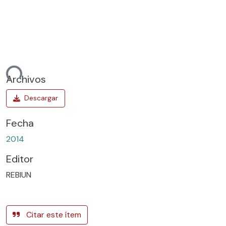
ando...
Archivos
Fecha
2014
Editor
REBIUN
Citar este ítem