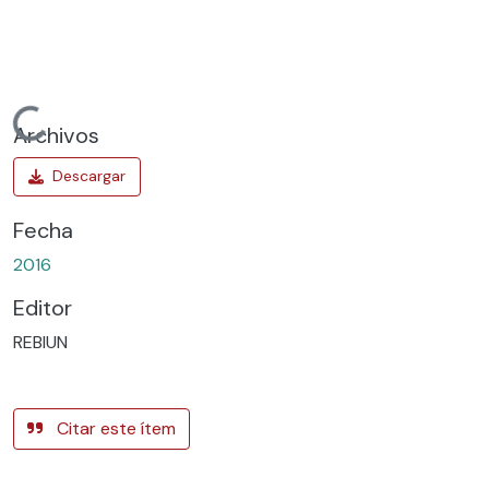
Cargando...
Archivos
Fecha
2016
Editor
REBIUN
Citar este ítem