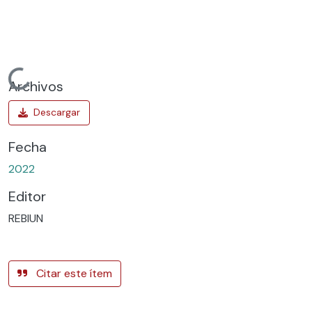
Cargando...
Archivos
Fecha
2022
Editor
REBIUN
Citar este ítem