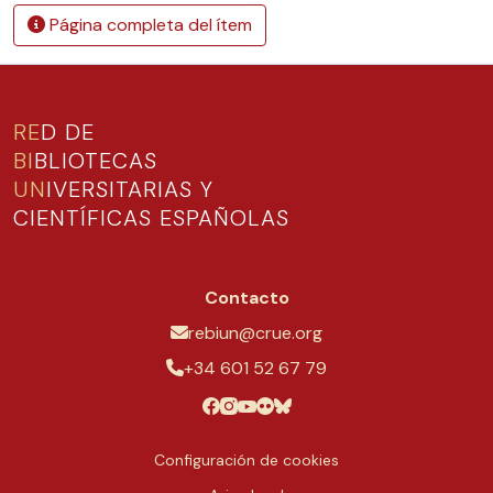
Página completa del ítem
RE
D DE
BI
BLIOTECAS
UN
IVERSITARIAS Y
CIENTÍFICAS ESPAÑOLAS
Contacto
rebiun@crue.org
+34 601 52 67 79
Configuración de cookies