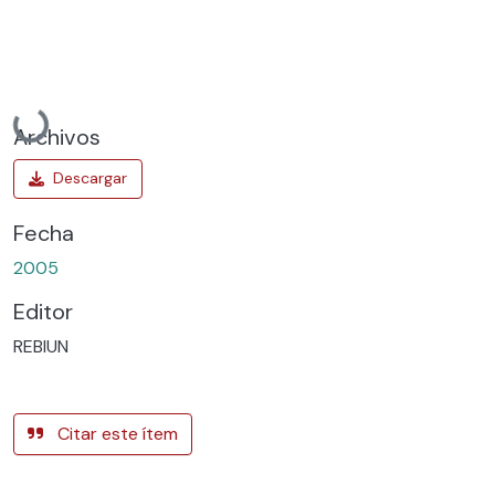
Cargando...
Archivos
Fecha
2005
Editor
REBIUN
Citar este ítem