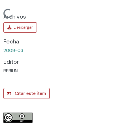
Cargando...
Archivos
Fecha
2009-03
Editor
REBIUN
Citar este ítem