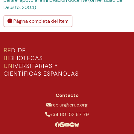
para el apoyo a la innovación docente (Universidad de
Deusto, 2004)
Página completa del ítem
RE
D DE
BI
BLIOTECAS
UN
IVERSITARIAS Y
CIENTÍFICAS ESPAÑOLAS
Contacto
rebiun@crue.org
+34 601 52 67 79