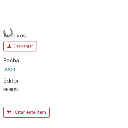
Cargando...
Archivos
Fecha
2004
Editor
REBIUN
Citar este ítem