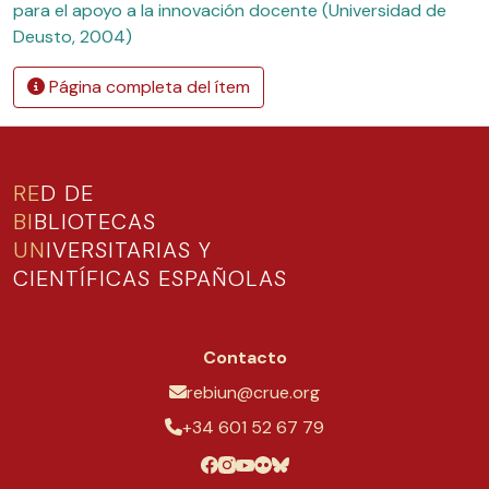
para el apoyo a la innovación docente (Universidad de
Deusto, 2004)
Página completa del ítem
RE
D DE
BI
BLIOTECAS
UN
IVERSITARIAS Y
CIENTÍFICAS ESPAÑOLAS
Contacto
rebiun@crue.org
+34 601 52 67 79