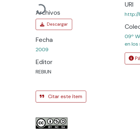
Cargando...
URI
Archivos
http:/
Cole
09º Wo
Fecha
en los
2009
Pá
Editor
REBIUN
Citar este ítem