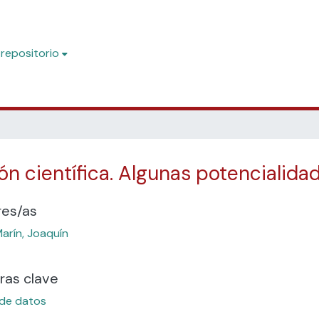
 repositorio
ón científica. Algunas potencialida
res/as
arín, Joaquín
ras clave
de datos