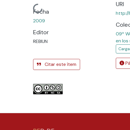
URI
Cargando...
Fecha
http:/
2009
Cole
Editor
09º Wo
en los
REBIUN
Carga
Pá
Citar este ítem