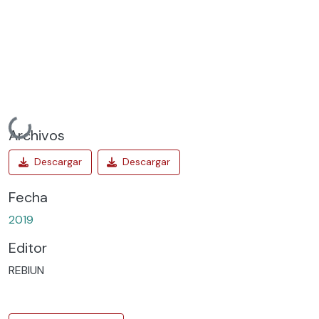
Cargando...
Archivos
Fecha
2019
Editor
REBIUN