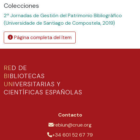
Colecciones
2ª Jornadas de Gestión del Patrimonio Bibliográfico
(Universidade de Santiago de Compostela, 2019)
Página completa del ítem
RE
D DE
BI
BLIOTECAS
UN
IVERSITARIAS Y
CIENTÍFICAS ESPAÑOLAS
Contacto
rebiun@crue.org
+34 601 52 67 79