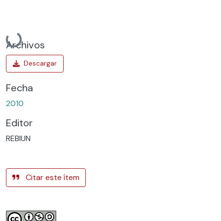
Cargando...
Archivos
Fecha
2010
Editor
REBIUN
Citar este ítem