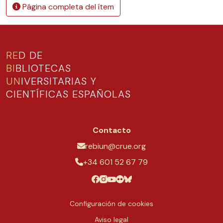
Página completa del ítem
RE
D DE
BI
BLIOTECAS
UN
IVERSITARIAS Y
CIENTÍFICAS ESPAÑOLAS
Contacto
rebiun@crue.org
+34 601 52 67 79
Configuración de cookies
Aviso legal