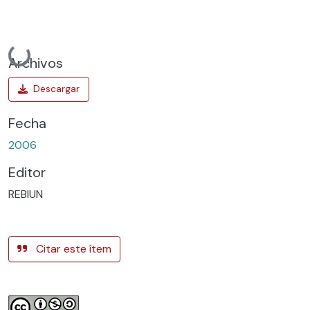
Cargando...
Archivos
Fecha
2006
Editor
REBIUN
Citar este ítem