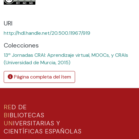
URI
http://hdl.handle.net/20.500.11967/919
Colecciones
13ª Jornadas CRAI: Aprendizaje virtual, MOOCs, y CRAIs
(Universidad de Murcia, 2015)
Página completa del ítem
RE
D DE
BI
BLIOTECAS
UN
IVERSITARIAS Y
CIENTÍFICAS ESPAÑOLAS