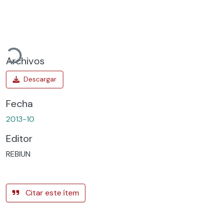
gando...
Archivos
Fecha
2013-10
Editor
REBIUN
Citar este ítem