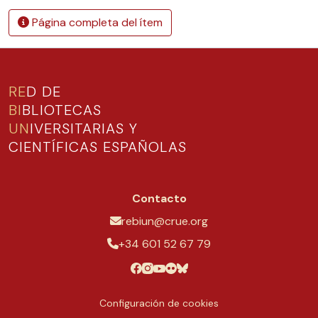
Página completa del ítem
RE
D DE
BI
BLIOTECAS
UN
IVERSITARIAS Y
CIENTÍFICAS ESPAÑOLAS
Contacto
rebiun@crue.org
+34 601 52 67 79
Configuración de cookies