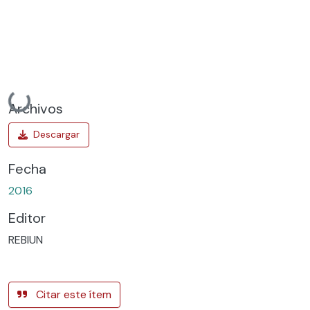
Cargando...
Archivos
Fecha
2016
Editor
REBIUN
Citar este ítem