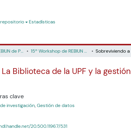
 repositorio
Estadísticas
Workshop de REBIUN de Proyectos Digitales
15º Workshop de REBIUN de Proyectos Digitales: Datos y bibliotecas (Universidad Jaume I, 2016)
 La Biblioteca de la UPF y la gestió
ras clave
de investigación
,
Gestión de datos
/hdl.handle.net/20.500.11967/531