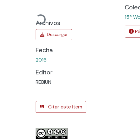
Cargando...
Cole
15º Wo
Archivos
Pá
Fecha
2016
Editor
REBIUN
Citar este ítem