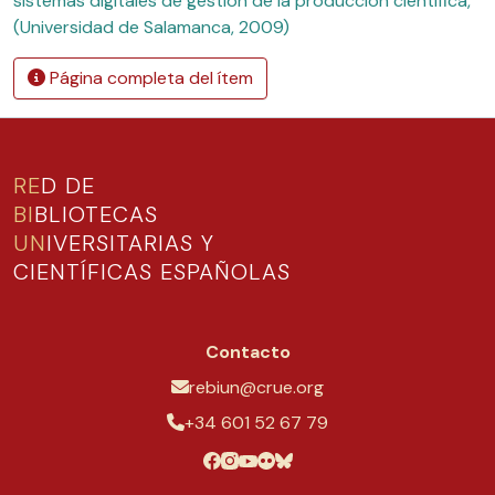
sistemas digitales de gestión de la producción científica,
(Universidad de Salamanca, 2009)
Página completa del ítem
RE
D DE
BI
BLIOTECAS
UN
IVERSITARIAS Y
CIENTÍFICAS ESPAÑOLAS
Contacto
rebiun@crue.org
+34 601 52 67 79