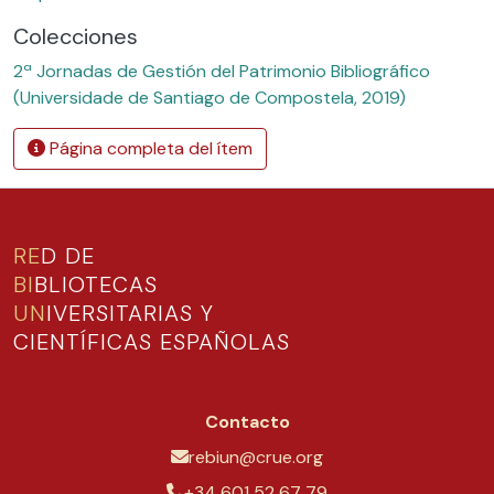
Colecciones
2ª Jornadas de Gestión del Patrimonio Bibliográfico
(Universidade de Santiago de Compostela, 2019)
Página completa del ítem
RE
D DE
BI
BLIOTECAS
UN
IVERSITARIAS Y
CIENTÍFICAS ESPAÑOLAS
Contacto
rebiun@crue.org
+34 601 52 67 79