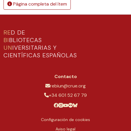
Página completa del ítem
RE
D DE
BI
BLIOTECAS
UN
IVERSITARIAS Y
CIENTÍFICAS ESPAÑOLAS
Contacto
rebiun@crue.org
+34 601 52 67 79
Configuración de cookies
Aviso legal