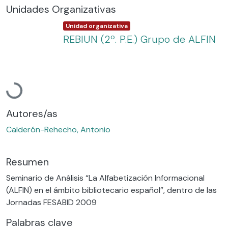
Unidades Organizativas
Item type:
,
Unidad organizativa
REBIUN (2º. P.E.) Grupo de ALFIN
Cargando...
Autores/as
Calderón-Rehecho, Antonio
Resumen
Seminario de Análisis “La Alfabetización Informacional
(ALFIN) en el ámbito bibliotecario español”, dentro de las
Jornadas FESABID 2009
Palabras clave