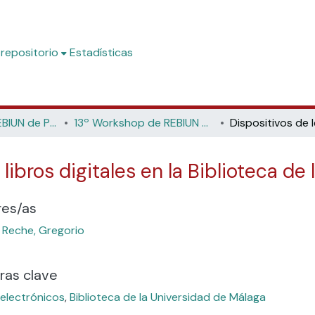
 repositorio
Estadísticas
Workshop de REBIUN de Proyectos Digitales
13º Workshop de REBIUN de Proyectos Digitales: El libro electrónico en las bibliotecas (Zamora, 2014)
 libros digitales en la Biblioteca de
res/as
 Reche, Gregorio
ras clave
 electrónicos
,
Biblioteca de la Universidad de Málaga