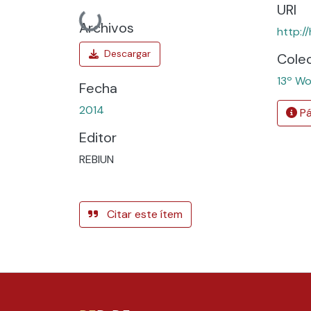
URI
Cargando...
Archivos
http:/
Cole
13º Wo
Fecha
2014
Pá
Editor
REBIUN
Citar este ítem