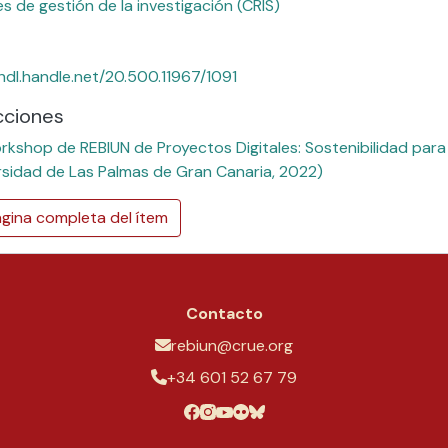
es de gestión de la investigación (CRIS)
/hdl.handle.net/20.500.11967/1091
cciones
rkshop de REBIUN de Proyectos Digitales: Sostenibilidad para l
rsidad de Las Palmas de Gran Canaria, 2022)
gina completa del ítem
Contacto
rebiun@crue.org
+34 601 52 67 79