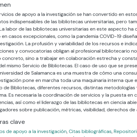
men
rvicios de apoyo a la investigación se han convertido en esto
tos indispensables de las bibliotecas universitarias, pero t
 La labor de las bibliotecas universitarias en este aspecto h
o en casos excepcionales, como la pandemia COVID-19 diseñ
nvestigación. La profusión y variabilidad de los recursos e ind
ciones y convocatorias obligan al profesional bibliotecario no
 concreto, sino a trabajar en colaboración estrecha y cons
del mismo Servicio de Bibliotecas. El caso de uso que se pres
Universidad de Salamanca es una muestra de cómo una consult
estigación pone en marcha toda una maquinaria interna que e
io de Bibliotecas, diferentes recursos, distintas metodologías 
ma. Es necesaria la coordinación de servicios y la puesta e
encias, así como el liderazgo de las bibliotecas en ciencia abi
igadores sobre publicación, métricas, visibilidad, derechos de
ras clave
ios de apoyo a la investigación
,
Citas bibliográficas
,
Repositori