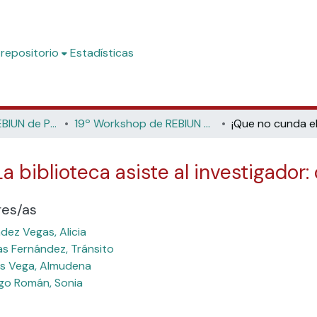
 repositorio
Estadísticas
Workshop de REBIUN de Proyectos Digitales
19º Workshop de REBIUN de Proyectos Digitales: Sostenibilidad para las bibliotecas del siglo XXI (Universidad de Las Palmas de Gran Canaria, 2022)
a biblioteca asiste al investigador:
res/as
dez Vegas, Alicia
as Fernández, Tránsito
s Vega, Almudena
go Román, Sonia