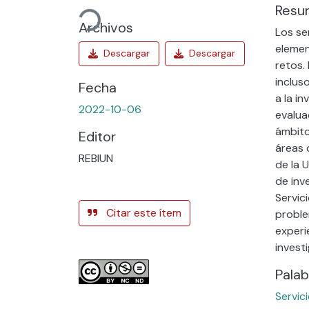
Cargando...
Resu
Archivos
Los se
elemen
retos.
inclus
Fecha
a la i
2022-10-06
evalua
ámbito
Editor
áreas 
REBIUN
de la 
de inv
Servic
Citar este ítem
proble
experi
invest
Palab
Servic