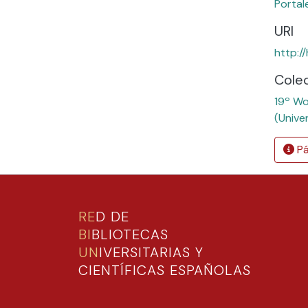
Portal
URI
http:/
Cole
19º Wo
(Unive
Pá
RE
D DE
BI
BLIOTECAS
UN
IVERSITARIAS Y
CIENTÍFICAS ESPAÑOLAS