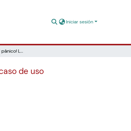
Iniciar sesión
¡Que no cunda el pánico! La biblioteca asiste al investigador: caso de uso
 caso de uso