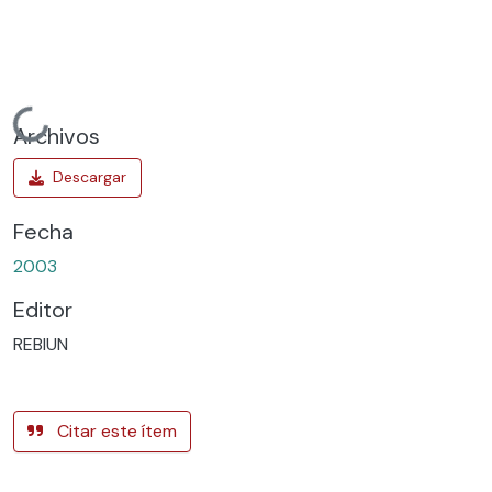
Cargando...
Archivos
Fecha
2003
Editor
REBIUN
Citar este ítem