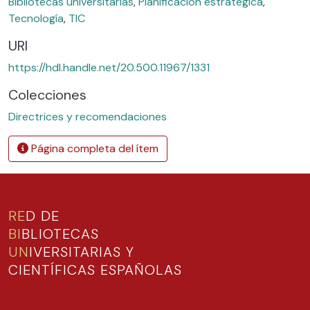
Bibliotecas universitarias
,
Planificación estratégica
,
Tecnología
,
TIC
URI
https://hdl.handle.net/20.500.11967/1331
Colecciones
Directrices y recomendaciones
Página completa del ítem
RE
D DE
BI
BLIOTECAS
UN
IVERSITARIAS Y
CIENTÍFICAS ESPAÑOLAS