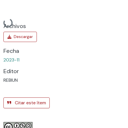
Cargando...
Archivos
Fecha
2023-11
Editor
REBIUN
Citar este ítem