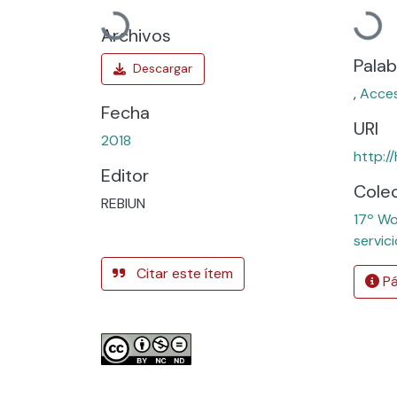
Cargando...
Cargan
Archivos
Palab
,
Acces
Fecha
URI
2018
http:/
Editor
Cole
REBIUN
17º Wo
servic
Citar este ítem
Pá