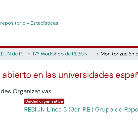
 repositorio
Estadísticas
Workshop de REBIUN de Proyectos Digitales
17º Workshop de REBIUN de Proyectos Digitales: Conectar tecnologías, enlazar contenidos, innovar servicios (Universidad Pablo de Olavide, 2018)
 abierto en las universidades españ
ades Organizativas
Item type:
,
Unidad organizativa
REBIUN Línea 3 (3er. P.E.) Grupo de Repo