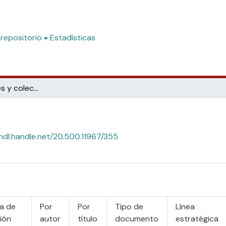
 repositorio
Estadísticas
Subcomunidades y colecciones
/hdl.handle.net/20.500.11967/355
a de
Por
Por
Tipo de
Línea
ión
autor
título
documento
estratégica