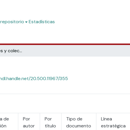
 repositorio
Estadísticas
Subcomunidades y colecciones
/hdl.handle.net/20.500.11967/355
a de
Por
Por
Tipo de
Línea
ión
autor
título
documento
estratégica