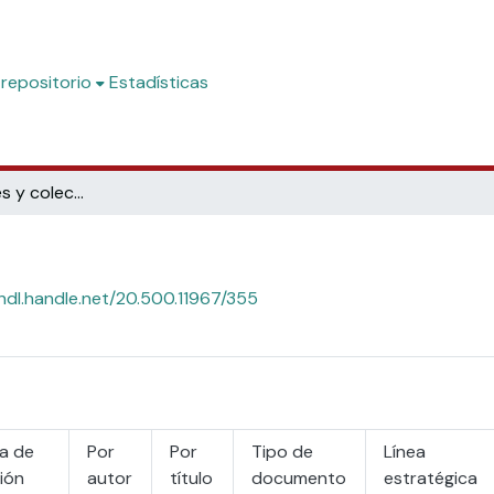
 repositorio
Estadísticas
Subcomunidades y colecciones
/hdl.handle.net/20.500.11967/355
a de
Por
Por
Tipo de
Línea
ión
autor
título
documento
estratégica