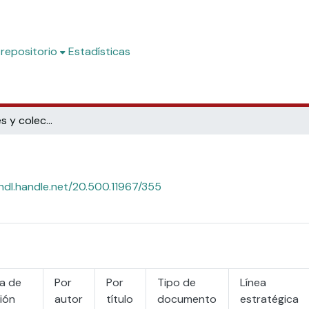
 repositorio
Estadísticas
Subcomunidades y colecciones
/hdl.handle.net/20.500.11967/355
a de
Por
Por
Tipo de
Línea
ión
autor
título
documento
estratégica