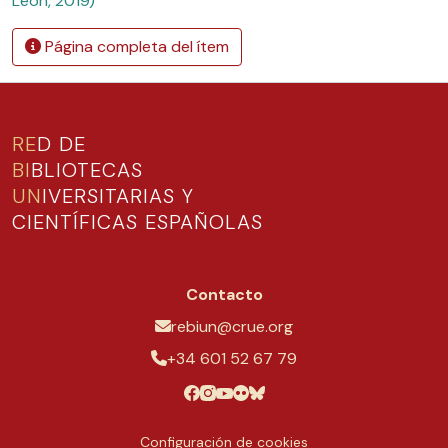
León, 2019)
Página completa del ítem
RE
D DE
BI
BLIOTECAS
UN
IVERSITARIAS Y
CIENTÍFICAS ESPAÑOLAS
Contacto
rebiun@crue.org
+34 601 52 67 79
Configuración de cookies