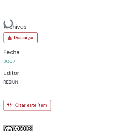
Cargando...
Archivos
Fecha
2007
Editor
REBIUN
Citar este ítem