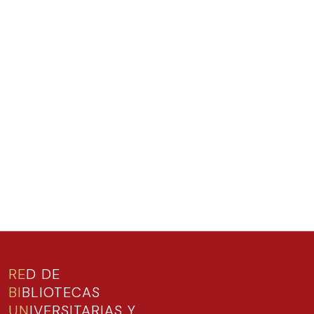
RE
D DE
BI
BLIOTECAS
UN
IVERSITARIAS Y