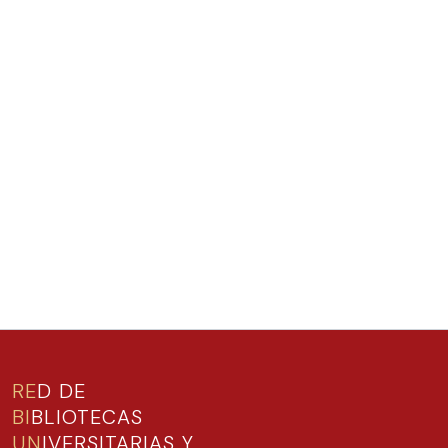
RE
D DE
BI
BLIOTECAS
UN
IVERSITARIAS Y