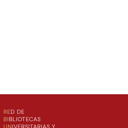
RE
D DE
BI
BLIOTECAS
UN
IVERSITARIAS Y