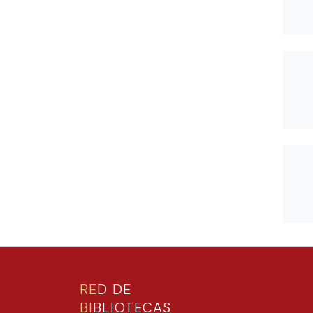
RE
D DE
BI
BLIOTECAS