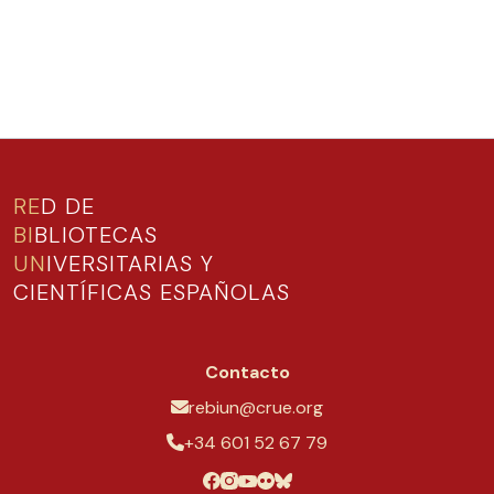
RE
D DE
BI
BLIOTECAS
UN
IVERSITARIAS Y
CIENTÍFICAS ESPAÑOLAS
Contacto
rebiun@crue.org
+34 601 52 67 79