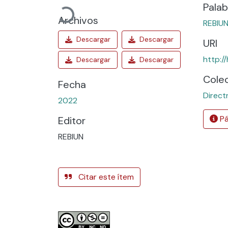
Cargando...
Palab
Archivos
REBIUN
URI
http:/
Cole
Fecha
Direct
2022
Pá
Editor
REBIUN
Citar este ítem