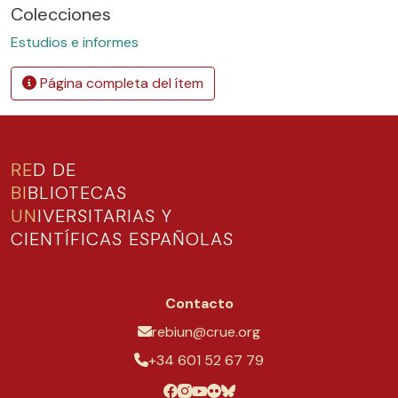
Colecciones
Estudios e informes
Página completa del ítem
RE
D DE
BI
BLIOTECAS
UN
IVERSITARIAS Y
CIENTÍFICAS ESPAÑOLAS
Contacto
rebiun@crue.org
+34 601 52 67 79