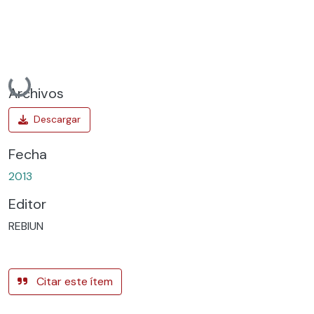
Cargando...
Archivos
Fecha
2013
Editor
REBIUN
Citar este ítem