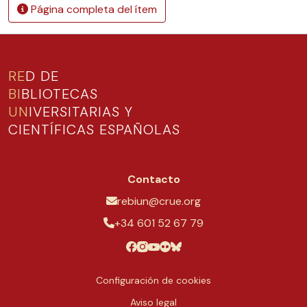
Página completa del ítem
RE
D DE
BI
BLIOTECAS
UN
IVERSITARIAS Y
CIENTÍFICAS ESPAÑOLAS
Contacto
rebiun@crue.org
+34 601 52 67 79
Configuración de cookies
Aviso legal