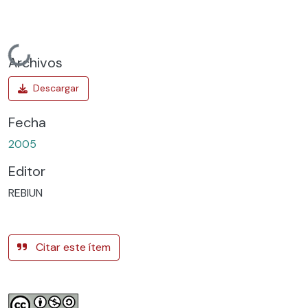
Cargando...
Archivos
Fecha
2005
Editor
REBIUN
Citar este ítem