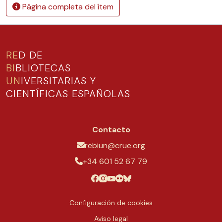
Página completa del ítem
RE
D DE
BI
BLIOTECAS
UN
IVERSITARIAS Y
CIENTÍFICAS ESPAÑOLAS
Contacto
rebiun@crue.org
+34 601 52 67 79
Configuración de cookies
Aviso legal