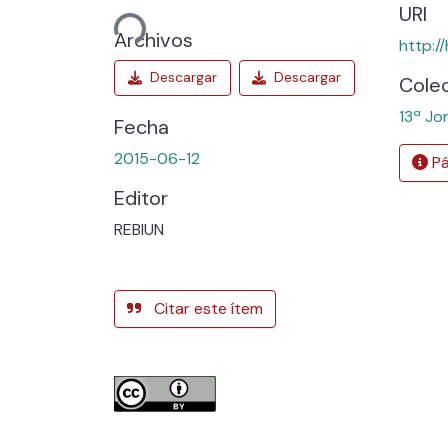
URI
Cargando...
Archivos
http:/
Cole
13ª Jo
Fecha
2015-06-12
Pá
Editor
REBIUN
Citar este ítem