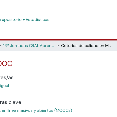
 repositorio
Estadísticas
13ª Jornadas CRAI: Aprendizaje virtual, MOOCs, y CRAIs (Universidad de Murcia, 2015)
Criterios de calidad en MOOC
MOOC
res/as
iguel
ras clave
 en línea masivos y abiertos (MOOCs)