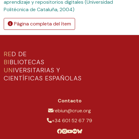
aprendizaje y repositorios digitales (Universidad
Politécnica de Cataluña, 2004)
Página completa del ítem
RE
D DE
BI
BLIOTECAS
UN
IVERSITARIAS Y
CIENTÍFICAS ESPAÑOLAS
Contacto
rebiun@crue.org
+34 601 52 67 79