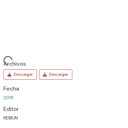
rgando...
Archivos
Fecha
2019
Editor
REBIUN