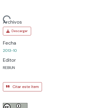
gando...
Archivos
Fecha
2013-10
Editor
REBIUN
Citar este ítem