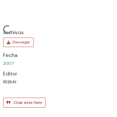
Cargando...
Archivos
Fecha
2007
Editor
REBIUN
Citar este ítem