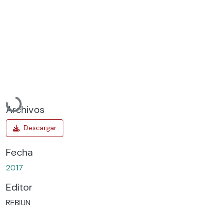
Cargando...
Archivos
Fecha
2017
Editor
REBIUN