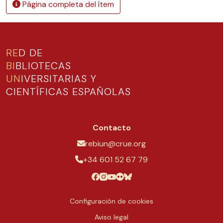
Página completa del ítem
RE
D DE
BI
BLIOTECAS
UN
IVERSITARIAS Y
CIENTÍFICAS ESPAÑOLAS
Contacto
rebiun@crue.org
+34 601 52 67 79
Configuración de cookies
Aviso legal