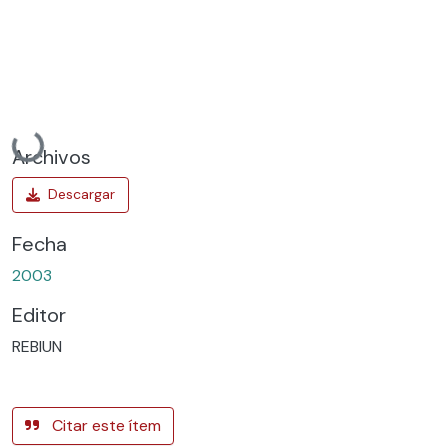
Cargando...
Archivos
Fecha
2003
Editor
REBIUN
Citar este ítem