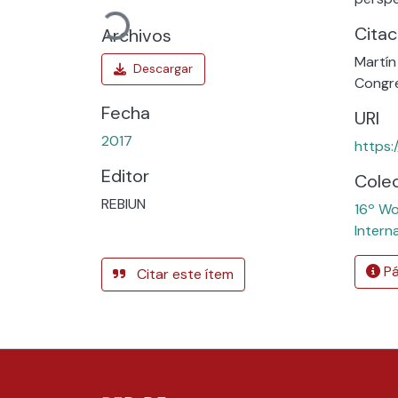
Citac
Archivos
Martín
Congre
Fecha
URI
2017
https:
Editor
Cole
REBIUN
16º Wo
Intern
Pá
Citar este ítem