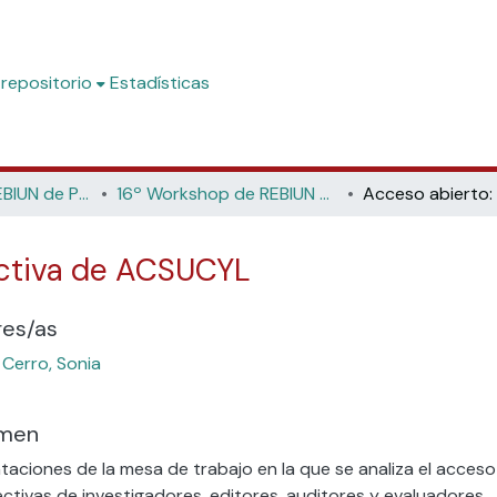
 repositorio
Estadísticas
Workshop de REBIUN de Proyectos Digitales
16º Workshop de REBIUN de Proyectos Digitales, 7ª Jornadas de Os Repositorios, 11º Coloquio Internacional de Ciencias de la Documentación (Universidad de Salamanca, 2017)
ectiva de ACSUCYL
res/as
 Cerro, Sonia
men
taciones de la mesa de trabajo en la que se analiza el acceso
ctivas de investigadores, editores, auditores y evaluadores.